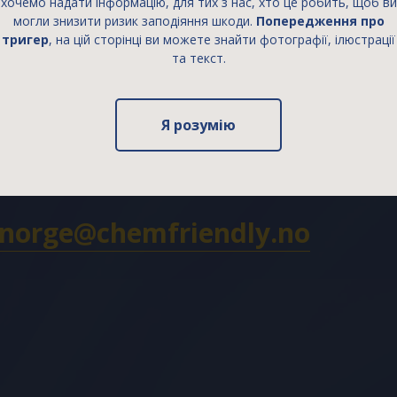
хочемо надати інформацію, для тих з нас, хто це робить, щоб ви
могли знизити ризик заподіяння шкоди.
Попередження про
тригер
, на цій сторінці ви можете знайти фотографії, ілюстрації
та текст.
Я розумію
ynorge@chemfriendly.no