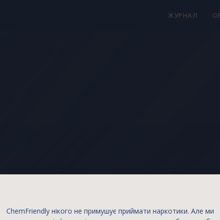
ЖУРНАЛ
О
такт
ChemFriendly нікого не примушує приймати наркотики. Але ми