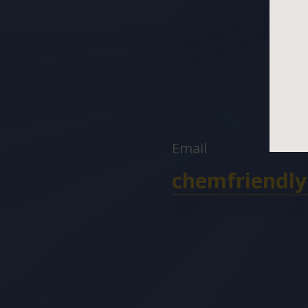
Email
chemfriendl